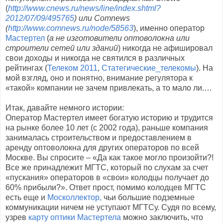
(
http://www.cnews.ru/news/line/index.shtml?
2012/07/09/495765
) или
Comnews
(
http://www.comnews.ru/node/58563
), именно оператор
Мастертел
(
а не изготовители оптоволокна или
строители сетей или зданий
) никогда не афишировал
свои доходы и никогда не святился в различных
рейтингах (
Телеком 2011
,
Статегические_телекомы
). На
мой взгляд, оно и понятно, внимание регулятора к
«такой» компании не зачем привлекать, а то мало ли.…
Итак, давайте немного истории:
Оператор Мастертел имеет богатую историю и трудится
на рынке более 10 лет (с 2002 года), раньше компания
занималась строительством и предоставлением в
аренду оптоволокна для других операторов по всей
Москве. Вы спросите – «Да как такое могло произойти?!
Все же принадлежит МГТС, который по слухам за счет
«пускания» операторов в «свои» колодцы получает до
60% прибыли?». Ответ прост, помимо колодцев МГТС
есть еще и
Москоллектор,
чьи большие подземные
коммуникации ничем не уступают МГТСу. Судя по всему,
узрев
карту оптики Мастертела
можно заключить, что