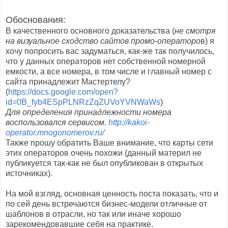
Обоснования:
В качественного основного доказательства (
не смотря
на визуальное сходство сайтов промо-операторо
в) я
хочу попросить вас задуматься, как-же так получилось,
что у данных операторов нет собственной номерной
емкости, а все номера, в том числе и главный номер с
сайта принадлежит Мастертелу?
(
https://docs.google.com/open?
id=0B_fyb4ESpPLNRzZqZUVoYVNWaWs
)
Для определения принадлежности номера
воспользовался сервисом.
http://kakoi-
operator.mnogonomerov.ru/
Также прошу обратить Ваше внимание, что карты сети
этих операторов очень похожи (данный материл не
публикуется так-как не был опубликован в открытых
источниках).
На мой взгляд, основная ценность поста показать, что и
по сей день встречаются бизнес-модели отличные от
шаблонов в отрасли, но так или иначе хорошо
зарекомендовавшие себя на практике.