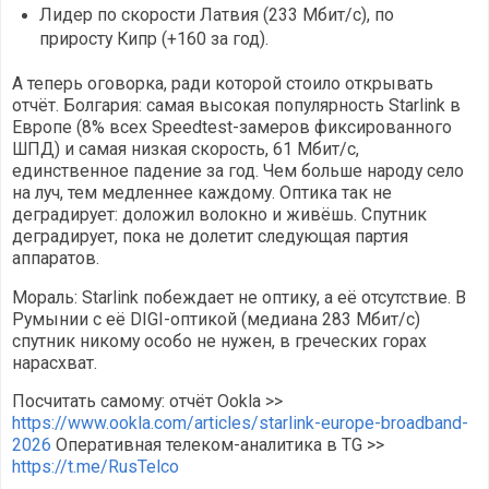
Лидер по скорости Латвия (233 Мбит/с), по
приросту Кипр (+160 за год).
А теперь оговорка, ради которой стоило открывать
отчёт. Болгария: самая высокая популярность Starlink в
Европе (8% всех Speedtest-замеров фиксированного
ШПД) и самая низкая скорость, 61 Мбит/с,
единственное падение за год. Чем больше народу село
на луч, тем медленнее каждому. Оптика так не
деградирует: доложил волокно и живёшь. Спутник
деградирует, пока не долетит следующая партия
аппаратов.
Мораль: Starlink побеждает не оптику, а её отсутствие. В
Румынии с её DIGI-оптикой (медиана 283 Мбит/с)
спутник никому особо не нужен, в греческих горах
нарасхват.
Посчитать самому: отчёт Ookla >>
https://www.ookla.com/articles/starlink-europe-broadband-
2026
Оперативная телеком-аналитика в TG >>
https://t.me/RusTelco