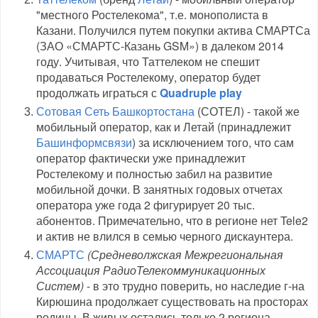
"местного Ростелекома", т.е. монополиста в
Казани. Получился путем покупки актива СМАРТСа
(ЗАО «СМАРТС-Казань GSM») в далеком 2014
году. Учитывая, что Таттелеком не спешит
продаваться Ростелекому, оператор будет
продолжать играться с
Quadruple play
Сотовая Сеть Башкортостана
(СОТЕЛ) - такой же
мобильный оператор, как и Летай (принадлежит
Башинформсвязи
) за исключением того, что сам
оператор фактически уже принадлежит
Ростелекому и полностью забил на развитие
мобильной дочки. В занятных годовых отчетах
оператора уже года 2 фигурирует 20 тыс.
абонентов. Примечательно, что в регионе нет Tele2
и актив не влился в семью черного дискаунтера.
СМАРТС
(Средневолжская Межрегиональная
Ассоциация РадиоТелекоммуникационных
Систем)
- в это трудно поверить, но наследие г-на
Кирюшина продолжает существовать на просторах
родины. В живых остались только 2 региона -